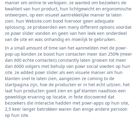
manier om online te verkopen. ze wanted om bezoekers de
kwaliteit van hun product, hun lichtgewicht en ergonomische
ontwerpen, op een visueel aantrekkelijke manier te laten
zien. hun Website.com bood hiervoor geen adequate
oplossing. ze probeerden een many different options voordat
ze powr slider vonden en geen van hen leek een onderdeel
van de site en was onhandig en moeilijk te gebruiken.
In a small amount of time van het aanmelden met de powr-
pop-up konden ze boost hun contacten meer dan 250% (meer
dan 600 echte contacten) constantly laten groeien tot meer
dan 6000 volgers met behulp van powr social voeden op hun
site. ze added powr slider als een visuele manier om hun
klanten snel te laten zien, aangezien ze coming to de
startpagina zijn, hoe de producten er in het echt uitzien. het
laat hun producten goed zien en gaf klanten naadloos een
geweldige ervaring op locatie. in feite discovered dat
bezoekers die interactie hadden met powr-apps op hun site,
2,5 keer langer betrokken waren dan enige andere persoon
op hun site.