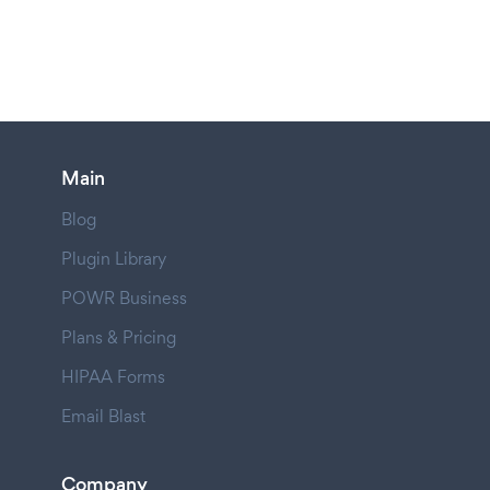
Main
Blog
Plugin Library
POWR Business
Plans & Pricing
HIPAA Forms
Email Blast
Company