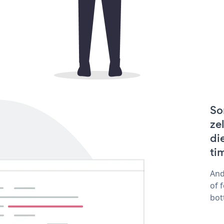
So
ze
di
ti
And
of 
bot