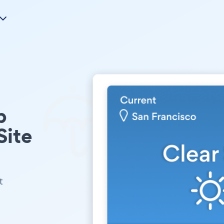
p
Site
t