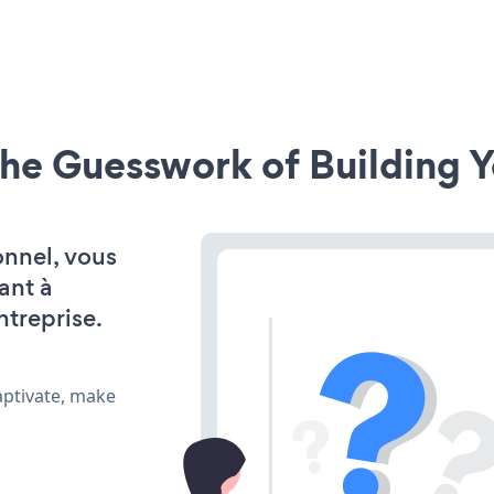
he Guesswork of Building Y
onnel, vous
ant à
ntreprise.
aptivate, make