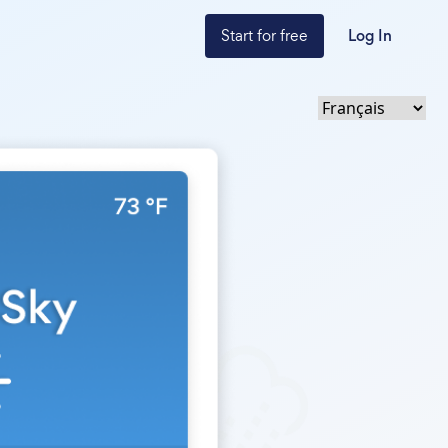
Start for free
Log In