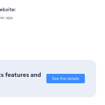
ebsite:
her app.
ts features and
See the details