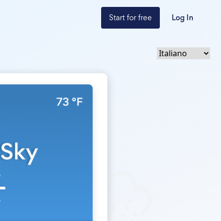
Start for free
Log In