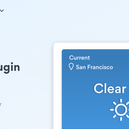
ugin
r