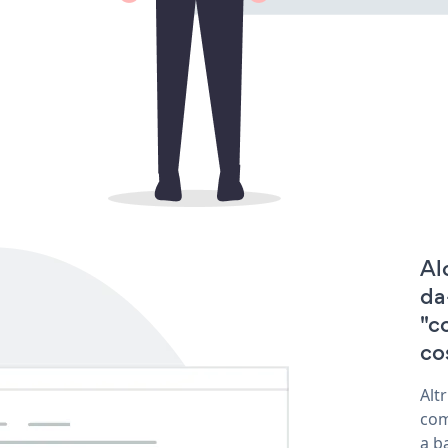
Al
da
"c
co
Alt
com
a b