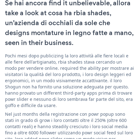
Se hai ancora find it unbelievable, allora
take a look at cosa ha rbia shades,
un'azienda di occhiali da sole che
designs montature in legno fatte a mano,
seen in their business.
Pochi mesi dopo publicizing la loro attività alle fiere locali e
alle fiere dell'artigianato, rbia shades stava cercando un
modo per vendere online. required the ability per mostrare ai
visitatori la qualità del loro prodotto, i loro design leggeri ed
ergonomici, in un modo visivamente accattivante. il loro
Shogun non ha fornito una soluzione adeguata per questo.
hanno provato un different third-party apps prima di trovare
powr slider e nessuno di loro sembrava far parte del sito, era
goffo e difficile da usare.
Nel just months della registrazione con powr popup sono
stati in grado di grow i loro contatti oltre il 250% (oltre 600
contatti reali) e hanno steadily cresciuto i loro social media
fino a oltre 6000 follower utilizzando powr social feed sul loro
sito. loro added powr slider come un modo visivo per