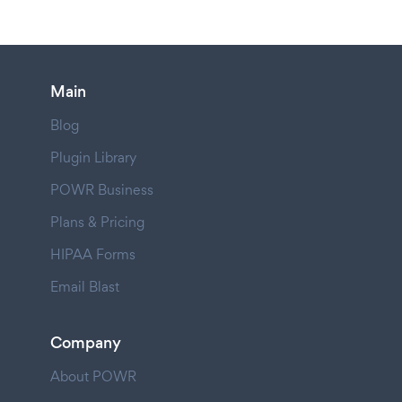
Main
Blog
Plugin Library
POWR Business
Plans & Pricing
HIPAA Forms
Email Blast
Company
About POWR