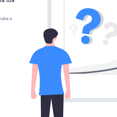
la tua
 make e