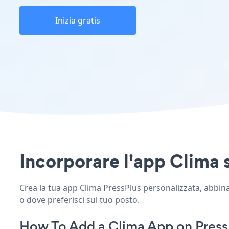
Inizia gratis
Incorporare l'app Clima s
Crea la tua app Clima PressPlus personalizzata, abbina l
o dove preferisci sul tuo posto.
How To Add a Clima App on Press