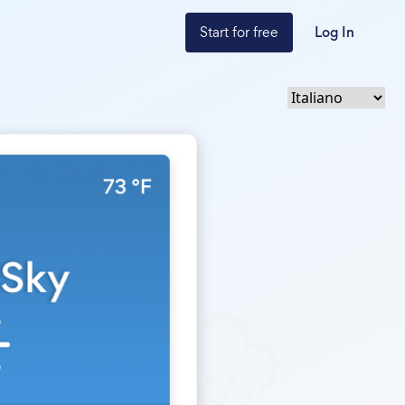
Start for free
Log In