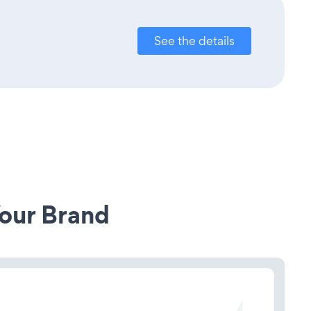
See the details
our Brand