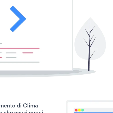
namento di Clima
e che causi nuovi