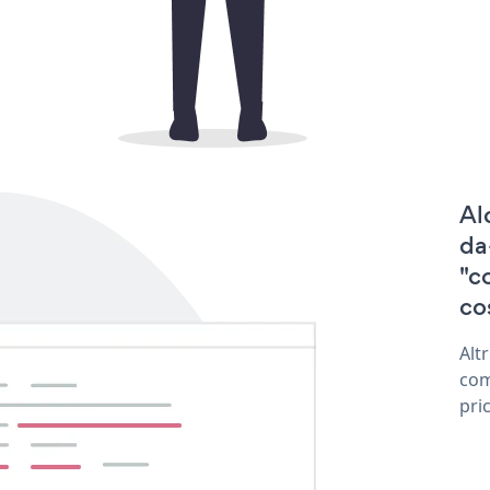
Al
da
"c
cos
Alt
com
pri