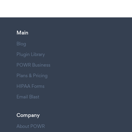
Main
Blog
Plugin Library
POWR Business
Plans & Pricing
HIPAA Forms
Email Blast
Company
About POWR