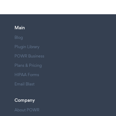
Main
Blog
Plugin Library
POWR Business
Plans & Pricing
HIPAA Forms
Email Blast
Company
About POWR