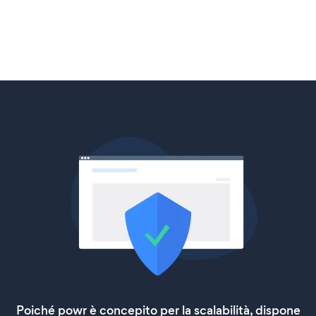
Poiché powr è concepito per la scalabilità, dispone