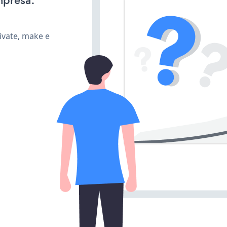
mpresa.
ivate, make e