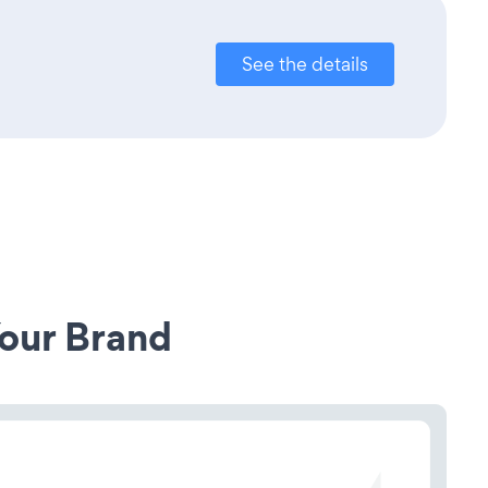
See the details
our Brand