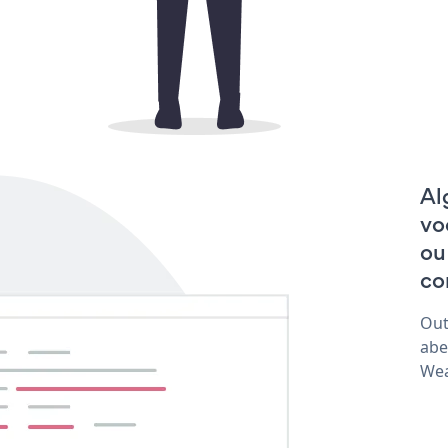
Al
vo
ou
co
Out
abe
Wea