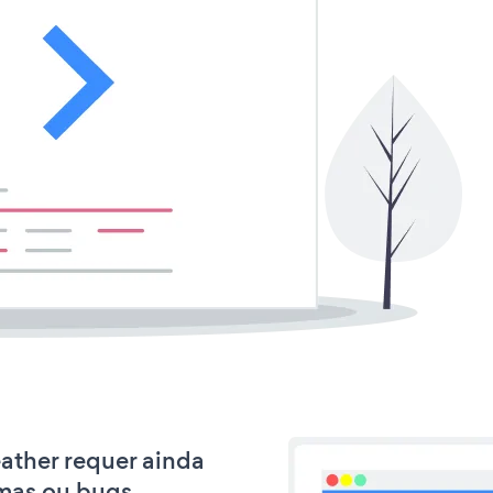
eather requer ainda
mas ou bugs.