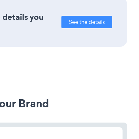
 details you
See the details
our Brand