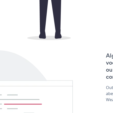
Al
vo
ou
co
Out
abe
Wea