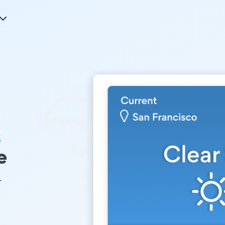
s
e
r