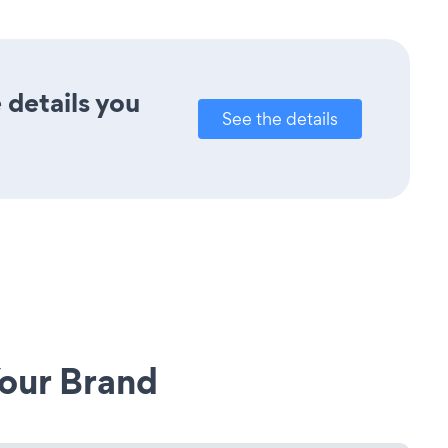
 details you
See the details
our Brand