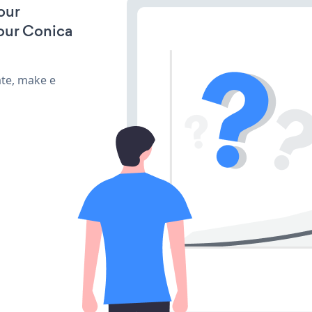
our
our Conica
ate, make e