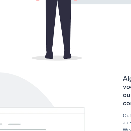
Al
vo
ou
co
Out
abe
Wea