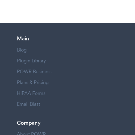
Main
Blog
Plugin Library
POWR Business
Plans & Pricing
HIPAA Forms
Email Blast
Company
About POWR