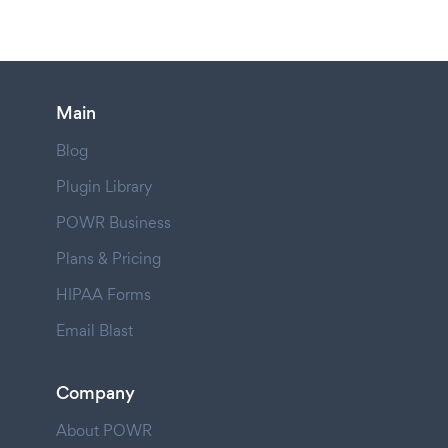
Main
Blog
Plugin Library
POWR Business
Plans & Pricing
HIPAA Forms
Email Blast
Company
About POWR