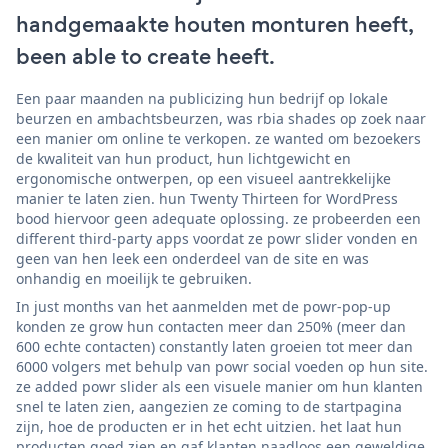
handgemaakte houten monturen heeft,
been able to create heeft.
Een paar maanden na publicizing hun bedrijf op lokale
beurzen en ambachtsbeurzen, was rbia shades op zoek naar
een manier om online te verkopen. ze wanted om bezoekers
de kwaliteit van hun product, hun lichtgewicht en
ergonomische ontwerpen, op een visueel aantrekkelijke
manier te laten zien. hun Twenty Thirteen for WordPress
bood hiervoor geen adequate oplossing. ze probeerden een
different third-party apps voordat ze powr slider vonden en
geen van hen leek een onderdeel van de site en was
onhandig en moeilijk te gebruiken.
In just months van het aanmelden met de powr-pop-up
konden ze grow hun contacten meer dan 250% (meer dan
600 echte contacten) constantly laten groeien tot meer dan
6000 volgers met behulp van powr social voeden op hun site.
ze added powr slider als een visuele manier om hun klanten
snel te laten zien, aangezien ze coming to de startpagina
zijn, hoe de producten er in het echt uitzien. het laat hun
producten goed zien en gaf klanten naadloos een geweldige