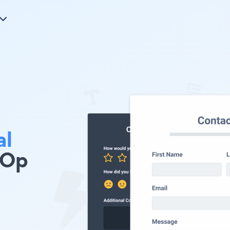
al
 Op