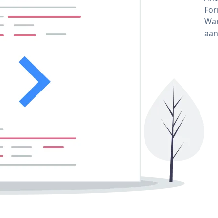
For
War
aan