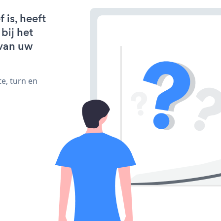
 is, heeft
bij het
van uw
e, turn en