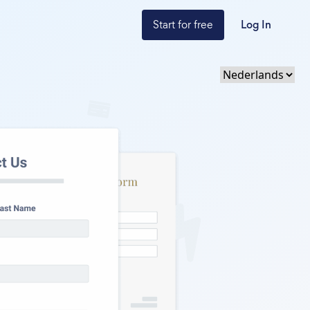
Start for free
Log In