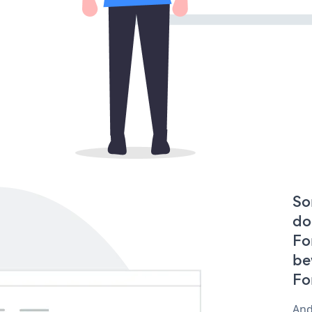
So
do
Fo
be
Fo
And