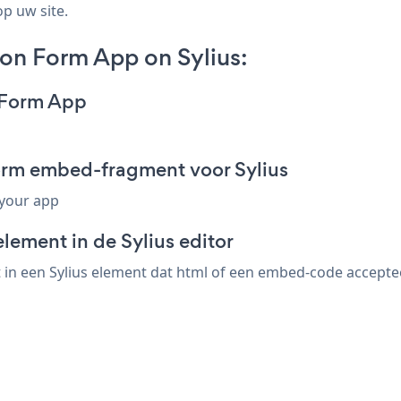
op uw site.
on Form App on Sylius:
n Form App
Form embed-fragment voor Sylius
 your app
lement in de Sylius editor
n een Sylius element dat html of een embed-code accepteer