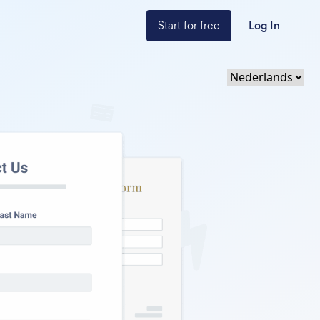
Start for free
Log In