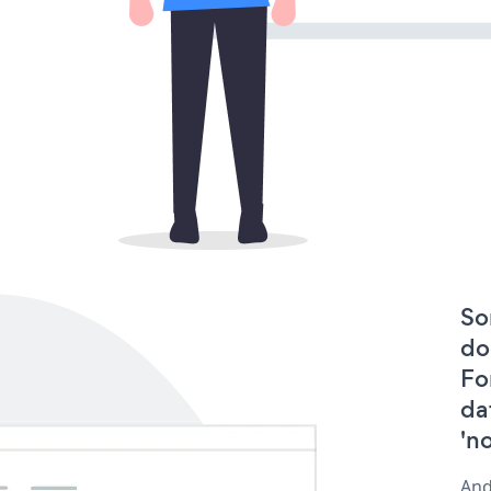
So
do
Fo
da
'n
And