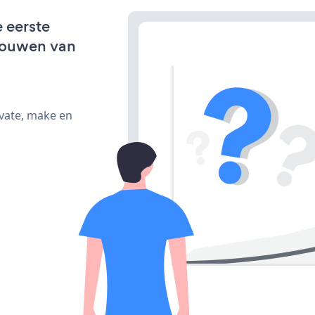
e eerste
bouwen van
ivate, make en