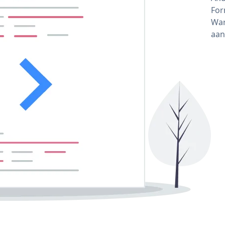
For
War
aan