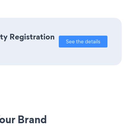
ty Registration
See the details
our Brand