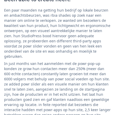
Een paar maanden na getting hun bedrijf op lokale beurzen
en ambachtsbeurzen, was rbia shades op zoek naar een
manier om online te verkopen. ze wanted om bezoekers de
kwaliteit van hun product, hun lichtgewicht en ergonomische
ontwerpen, op een visueel aantrekkelijke manier te laten
zien. hun StudioPress bood hiervoor geen adequate
oplossing. ze probeerden een different third-party apps
voordat ze powr slider vonden en geen van hen leek een
onderdeel van de site en was onhandig en moeilijk te
gebruiken.
In just months van het aanmelden met de powr-pop-up
konden ze grow hun contacten meer dan 250% (meer dan
600 echte contacten) constantly laten groeien tot meer dan
6000 volgers met behulp van powr social voeden op hun site.
ze added powr slider als een visuele manier om hun klanten
snel te laten zien, aangezien ze landing on de startpagina
zijn, hoe de producten er in het echt uitzien. het laat hun
producten goed zien en gaf klanten naadloos een geweldige
ervaring op locatie. in feite reported dat bezoekers die
interactie hadden met powr-apps op hun site, 2,5 keer langer
betrokken waren dan enige andere persoon op hun site.