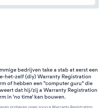
mmige bedrijven take a stab at eerst een
e-het-zelf (diy) Warranty Registration
rm of hebben een "computer guru" die
weert dat hij/zij a Warranty Registration
rm in 'no time' kan bouwen.
eren proberen open source Warranty Registration