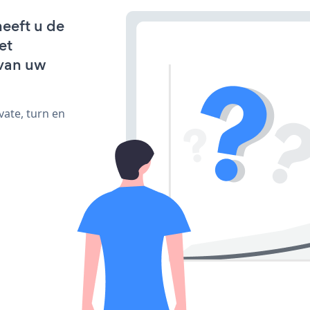
heeft u de
et
van uw
vate, turn en