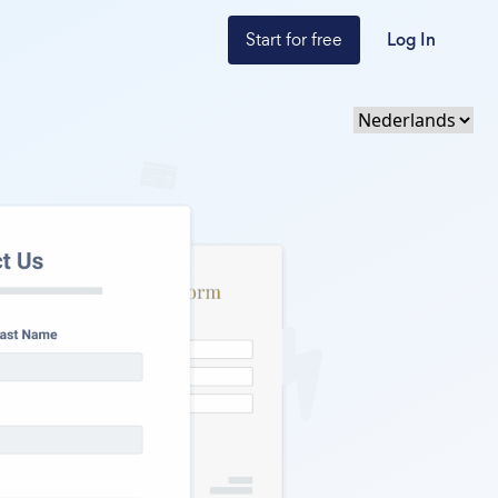
Start for free
Log In