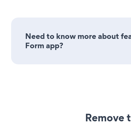
Need to know more about feat
Form app?
Remove t