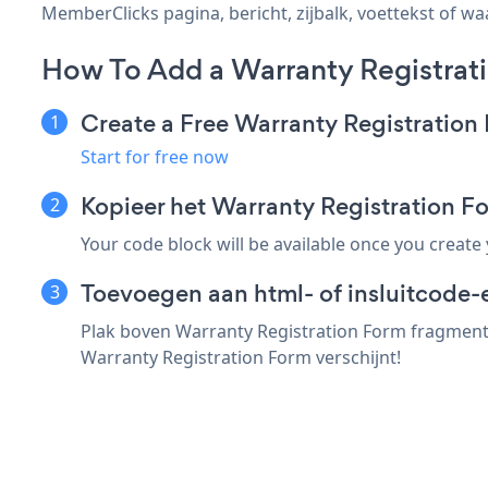
MemberClicks pagina, bericht, zijbalk, voettekst of wa
How To Add a Warranty Registrat
Create a Free Warranty Registratio
Start for free now
Kopieer het Warranty Registration
Your code block will be available once you create
Toevoegen aan html- of insluitcode-
Plak boven Warranty Registration Form fragment 
Warranty Registration Form verschijnt!