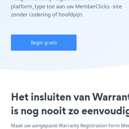
platform_type toe aan uw MemberClicks -site
zonder codering of hoofdpijn.
Begin gratis
Het insluiten van Warra
is nog nooit zo eenvoud
Maak uw aangepaste Warranty Registration Form Membe