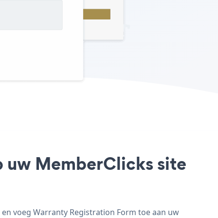
op uw MemberClicks site
n en voeg Warranty Registration Form toe aan uw