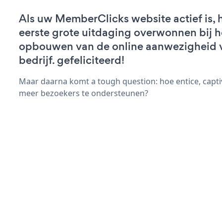
Als uw MemberClicks website actief is, 
eerste grote uitdaging overwonnen bij h
opbouwen van de online aanwezigheid 
bedrijf. gefeliciteerd!
Maar daarna komt a tough question: hoe entice, capti
meer bezoekers te ondersteunen?