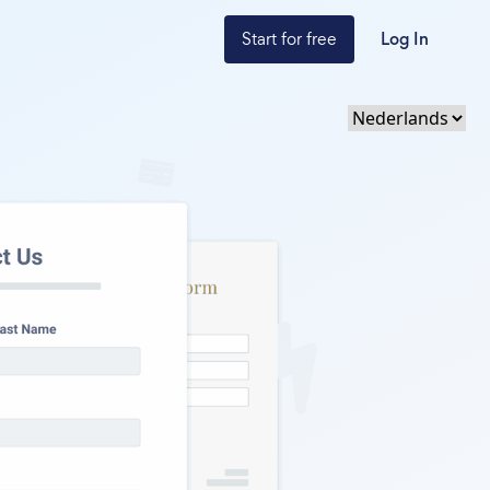
Start for free
Log In