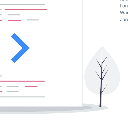
For
War
aan