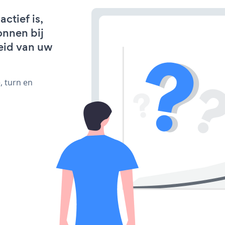
ctief is,
onnen bij
eid van uw
, turn en