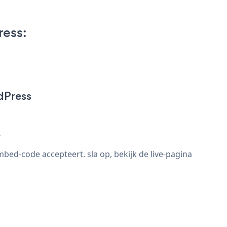
ress:
dPress
r
ed-code accepteert. sla op, bekijk de live-pagina