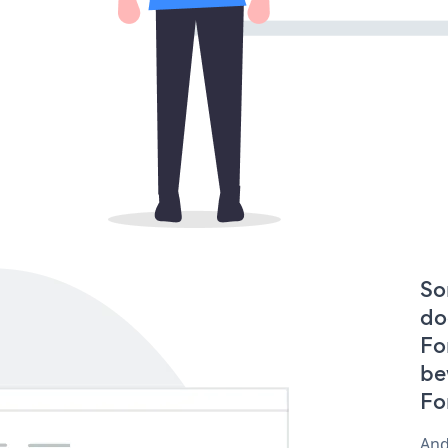
So
do
Fo
be
Fo
And