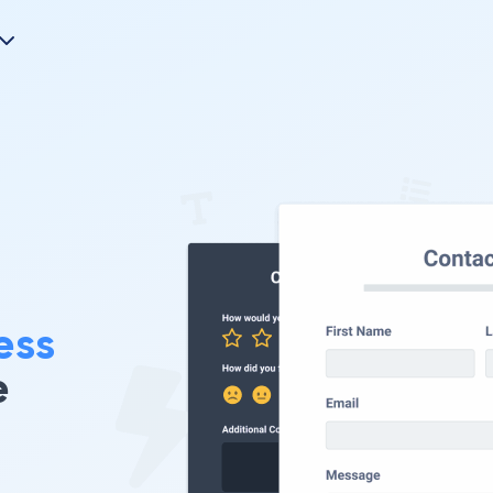
ess
e