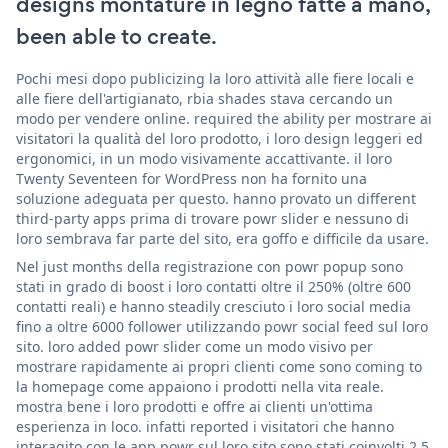
designs montature in legno fatte a mano,
been able to create.
Pochi mesi dopo publicizing la loro attività alle fiere locali e
alle fiere dell'artigianato, rbia shades stava cercando un
modo per vendere online. required the ability per mostrare ai
visitatori la qualità del loro prodotto, i loro design leggeri ed
ergonomici, in un modo visivamente accattivante. il loro
Twenty Seventeen for WordPress non ha fornito una
soluzione adeguata per questo. hanno provato un different
third-party apps prima di trovare powr slider e nessuno di
loro sembrava far parte del sito, era goffo e difficile da usare.
Nel just months della registrazione con powr popup sono
stati in grado di boost i loro contatti oltre il 250% (oltre 600
contatti reali) e hanno steadily cresciuto i loro social media
fino a oltre 6000 follower utilizzando powr social feed sul loro
sito. loro added powr slider come un modo visivo per
mostrare rapidamente ai propri clienti come sono coming to
la homepage come appaiono i prodotti nella vita reale.
mostra bene i loro prodotti e offre ai clienti un'ottima
esperienza in loco. infatti reported i visitatori che hanno
interagito con le app powr sul loro sito sono stati coinvolti 2,5