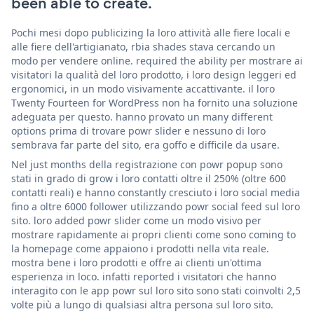
been able to create.
Pochi mesi dopo publicizing la loro attività alle fiere locali e
alle fiere dell'artigianato, rbia shades stava cercando un
modo per vendere online. required the ability per mostrare ai
visitatori la qualità del loro prodotto, i loro design leggeri ed
ergonomici, in un modo visivamente accattivante. il loro
Twenty Fourteen for WordPress non ha fornito una soluzione
adeguata per questo. hanno provato un many different
options prima di trovare powr slider e nessuno di loro
sembrava far parte del sito, era goffo e difficile da usare.
Nel just months della registrazione con powr popup sono
stati in grado di grow i loro contatti oltre il 250% (oltre 600
contatti reali) e hanno constantly cresciuto i loro social media
fino a oltre 6000 follower utilizzando powr social feed sul loro
sito. loro added powr slider come un modo visivo per
mostrare rapidamente ai propri clienti come sono coming to
la homepage come appaiono i prodotti nella vita reale.
mostra bene i loro prodotti e offre ai clienti un'ottima
esperienza in loco. infatti reported i visitatori che hanno
interagito con le app powr sul loro sito sono stati coinvolti 2,5
volte più a lungo di qualsiasi altra persona sul loro sito.