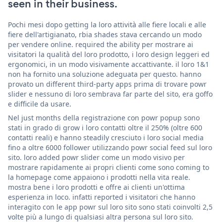
seen in their business.
Pochi mesi dopo getting la loro attività alle fiere locali e alle
fiere dell'artigianato, rbia shades stava cercando un modo
per vendere online. required the ability per mostrare ai
visitatori la qualità del loro prodotto, i loro design leggeri ed
ergonomici, in un modo visivamente accattivante. il loro 1&1
non ha fornito una soluzione adeguata per questo. hanno
provato un different third-party apps prima di trovare powr
slider e nessuno di loro sembrava far parte del sito, era goffo
e difficile da usare.
Nel just months della registrazione con powr popup sono
stati in grado di grow i loro contatti oltre il 250% (oltre 600
contatti reali) e hanno steadily cresciuto i loro social media
fino a oltre 6000 follower utilizzando powr social feed sul loro
sito. loro added powr slider come un modo visivo per
mostrare rapidamente ai propri clienti come sono coming to
la homepage come appaiono i prodotti nella vita reale.
mostra bene i loro prodotti e offre ai clienti un'ottima
esperienza in loco. infatti reported i visitatori che hanno
interagito con le app powr sul loro sito sono stati coinvolti 2,5
volte più a lungo di qualsiasi altra persona sul loro sito.