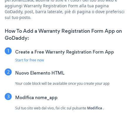
aggiungi Warranty Registration Form alla tua pagina
GoDaddy, post, barra laterale, piè di pagina o dove preferisci
sul tuo posto.
How To Add a Warranty Registration Form App on
GoDaddy:
Create a Free Warranty Registration Form App
Start for free now
Nuovo
Elemento HTML
Your code block will be available once you create your app
Modifica nome_app
Sul tuo sito web dal vivo, fai clic sul pulsante
Modifica
.