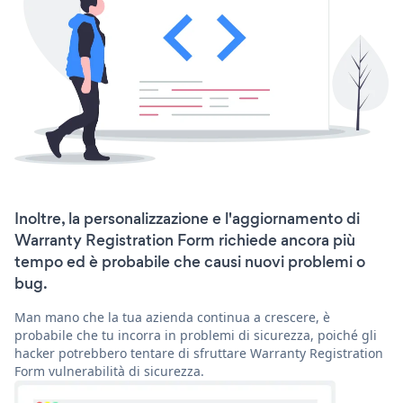
Inoltre, la personalizzazione e l'aggiornamento di
Warranty Registration Form richiede ancora più
tempo ed è probabile che causi nuovi problemi o
bug.
Man mano che la tua azienda continua a crescere, è
probabile che tu incorra in problemi di sicurezza, poiché gli
hacker potrebbero tentare di sfruttare Warranty Registration
Form vulnerabilità di sicurezza.