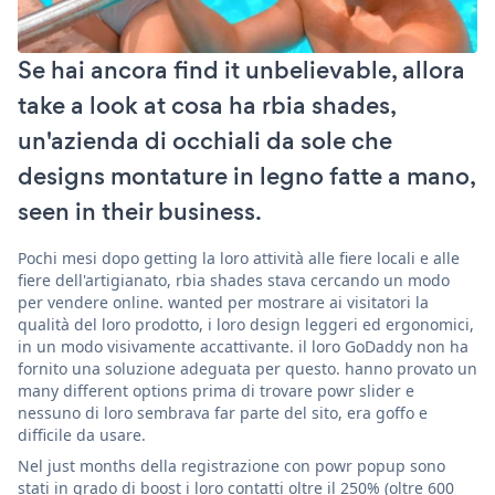
Se hai ancora find it unbelievable, allora
take a look at cosa ha rbia shades,
un'azienda di occhiali da sole che
designs montature in legno fatte a mano,
seen in their business.
Pochi mesi dopo getting la loro attività alle fiere locali e alle
fiere dell'artigianato, rbia shades stava cercando un modo
per vendere online. wanted per mostrare ai visitatori la
qualità del loro prodotto, i loro design leggeri ed ergonomici,
in un modo visivamente accattivante. il loro GoDaddy non ha
fornito una soluzione adeguata per questo. hanno provato un
many different options prima di trovare powr slider e
nessuno di loro sembrava far parte del sito, era goffo e
difficile da usare.
Nel just months della registrazione con powr popup sono
stati in grado di boost i loro contatti oltre il 250% (oltre 600