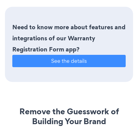
Need to know more about features and
integrations of our Warranty
Registration Form app?
See the details
Remove the Guesswork of
Building Your Brand