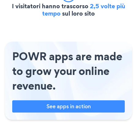
I visitatori hanno trascorso
2,5 volte più
tempo
sul loro sito
POWR apps are made
to grow your online
revenue.
See apps in action