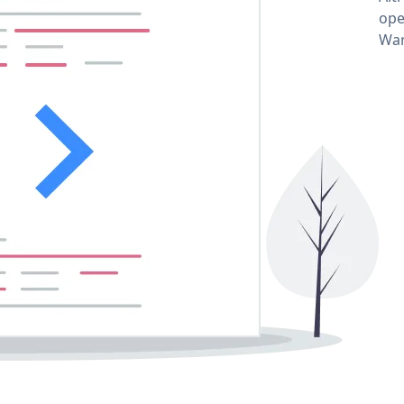
ope
War