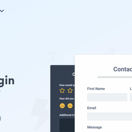
gin
l