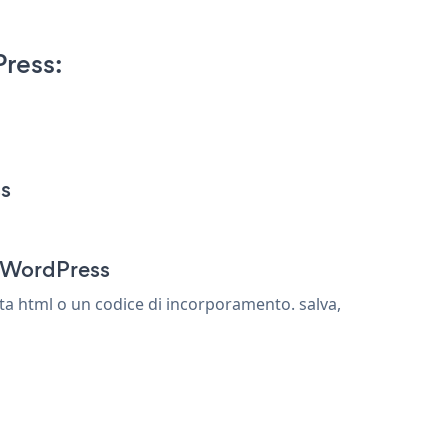
ress:
ss
r WordPress
a html o un codice di incorporamento. salva,