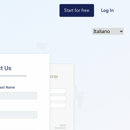
Start for free
Log In