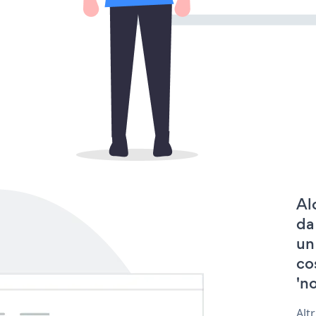
Al
da
un
co
'no
Alt