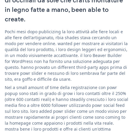
di occhiali da sole che crafts montature
in legno fatte a mano, been able to
create.
Pochi mesi dopo publicizing la loro attività alle fiere locali e
alle fiere dell'artigianato, rbia shades stava cercando un
modo per vendere online. wanted per mostrare ai visitatori la
qualità del loro prodotto, i loro design leggeri ed ergonomici,
in un modo visivamente accattivante. il loro Beaver Builder
for WordPress non ha fornito una soluzione adeguata per
questo. hanno provato un different third-party apps prima di
trovare powr slider e nessuno di loro sembrava far parte del
sito, era goffo e difficile da usare.
Nel a small amount of time della registrazione con powr
popup sono stati in grado di grow i loro contatti oltre il 250%
(oltre 600 contatti reali) e hanno steadily cresciuto i loro social
media fino a oltre 6000 follower utilizzando powr social feed
sul loro sito. loro added powr slider come un modo visivo per
mostrare rapidamente ai propri clienti come sono coming to
la homepage come appaiono i prodotti nella vita reale.
mostra bene i loro prodotti e offre ai clienti un'ottima