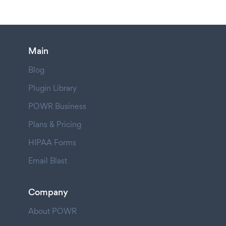
Main
Blog
Plugin Library
POWR Business
Plans & Pricing
HIPAA Forms
Email Blast
Company
About POWR