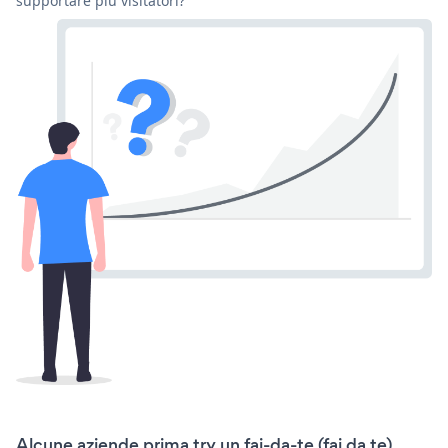
supportare più visitatori?
Alcune aziende prima try un fai-da-te (fai da te)