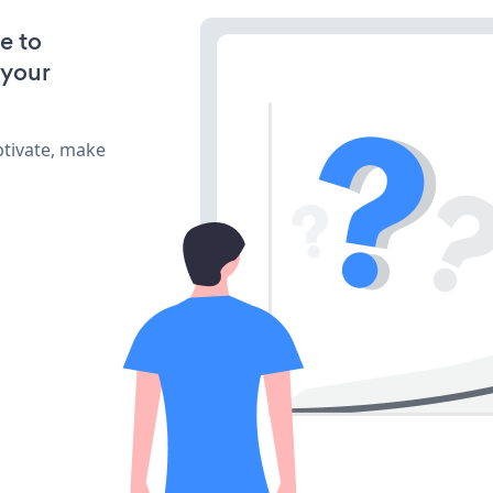
e to
 your
ptivate, make