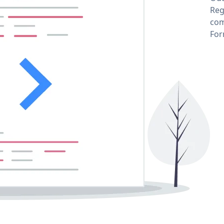
Reg
com
For