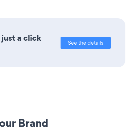
ust a click
See the details
our Brand