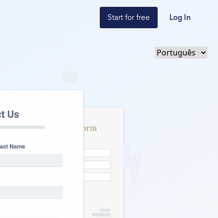
Start for free
Log In