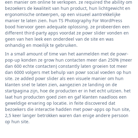
een manier om online te verkopen. ze required the ability om
bezoekers de kwaliteit van hun product, hun lichtgewicht en
ergonomische ontwerpen, op een visueel aantrekkelijke
manier te laten zien. hun TS Photography For WordPress
bood hiervoor geen adequate oplossing. ze probeerden een
different third-party apps voordat ze powr slider vonden en
geen van hen leek een onderdeel van de site en was
onhandig en moeilijk te gebruiken.
In a small amount of time van het aanmelden met de powr-
pop-up konden ze grow hun contacten meer dan 250% (meer
dan 600 echte contacten) constantly laten groeien tot meer
dan 6000 volgers met behulp van powr social voeden op hun
site. ze added powr slider als een visuele manier om hun
klanten snel te laten zien, aangezien ze landing on de
startpagina zijn, hoe de producten er in het echt uitzien. het
laat hun producten goed zien en gaf klanten naadloos een
geweldige ervaring op locatie. in feite discovered dat
bezoekers die interactie hadden met powr-apps op hun site,
2,5 keer langer betrokken waren dan enige andere persoon
op hun site.