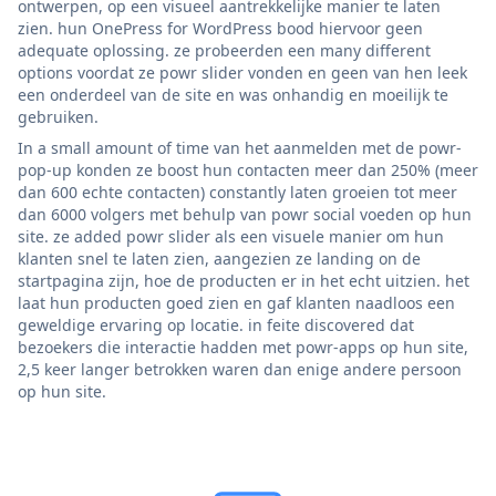
ontwerpen, op een visueel aantrekkelijke manier te laten
zien. hun OnePress for WordPress bood hiervoor geen
adequate oplossing. ze probeerden een many different
options voordat ze powr slider vonden en geen van hen leek
een onderdeel van de site en was onhandig en moeilijk te
gebruiken.
In a small amount of time van het aanmelden met de powr-
pop-up konden ze boost hun contacten meer dan 250% (meer
dan 600 echte contacten) constantly laten groeien tot meer
dan 6000 volgers met behulp van powr social voeden op hun
site. ze added powr slider als een visuele manier om hun
klanten snel te laten zien, aangezien ze landing on de
startpagina zijn, hoe de producten er in het echt uitzien. het
laat hun producten goed zien en gaf klanten naadloos een
geweldige ervaring op locatie. in feite discovered dat
bezoekers die interactie hadden met powr-apps op hun site,
2,5 keer langer betrokken waren dan enige andere persoon
op hun site.