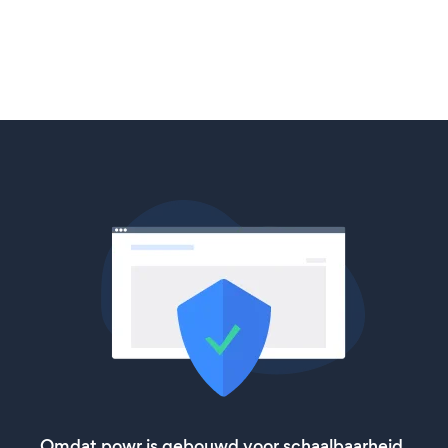
Omdat powr is gebouwd voor schaalbaarheid,