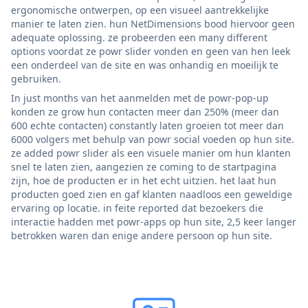
ergonomische ontwerpen, op een visueel aantrekkelijke
manier te laten zien. hun NetDimensions bood hiervoor geen
adequate oplossing. ze probeerden een many different
options voordat ze powr slider vonden en geen van hen leek
een onderdeel van de site en was onhandig en moeilijk te
gebruiken.
In just months van het aanmelden met de powr-pop-up
konden ze grow hun contacten meer dan 250% (meer dan
600 echte contacten) constantly laten groeien tot meer dan
6000 volgers met behulp van powr social voeden op hun site.
ze added powr slider als een visuele manier om hun klanten
snel te laten zien, aangezien ze coming to de startpagina
zijn, hoe de producten er in het echt uitzien. het laat hun
producten goed zien en gaf klanten naadloos een geweldige
ervaring op locatie. in feite reported dat bezoekers die
interactie hadden met powr-apps op hun site, 2,5 keer langer
betrokken waren dan enige andere persoon op hun site.