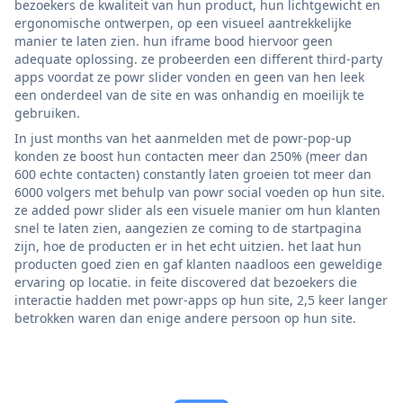
bezoekers de kwaliteit van hun product, hun lichtgewicht en
ergonomische ontwerpen, op een visueel aantrekkelijke
manier te laten zien. hun iframe bood hiervoor geen
adequate oplossing. ze probeerden een different third-party
apps voordat ze powr slider vonden en geen van hen leek
een onderdeel van de site en was onhandig en moeilijk te
gebruiken.
In just months van het aanmelden met de powr-pop-up
konden ze boost hun contacten meer dan 250% (meer dan
600 echte contacten) constantly laten groeien tot meer dan
6000 volgers met behulp van powr social voeden op hun site.
ze added powr slider als een visuele manier om hun klanten
snel te laten zien, aangezien ze coming to de startpagina
zijn, hoe de producten er in het echt uitzien. het laat hun
producten goed zien en gaf klanten naadloos een geweldige
ervaring op locatie. in feite discovered dat bezoekers die
interactie hadden met powr-apps op hun site, 2,5 keer langer
betrokken waren dan enige andere persoon op hun site.