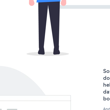
So
do
he
da
bo
And