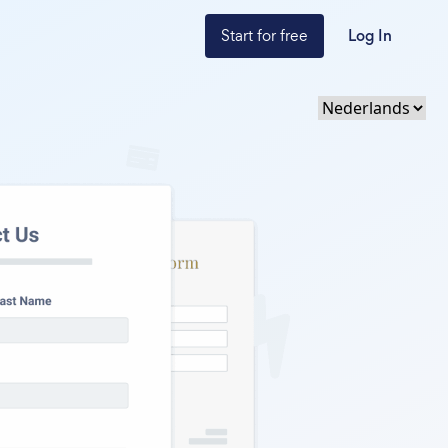
Start for free
Log In