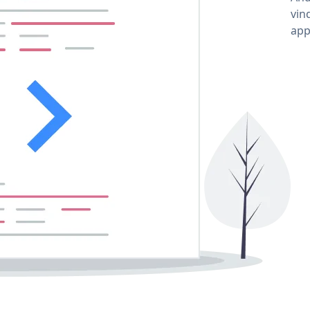
vin
app