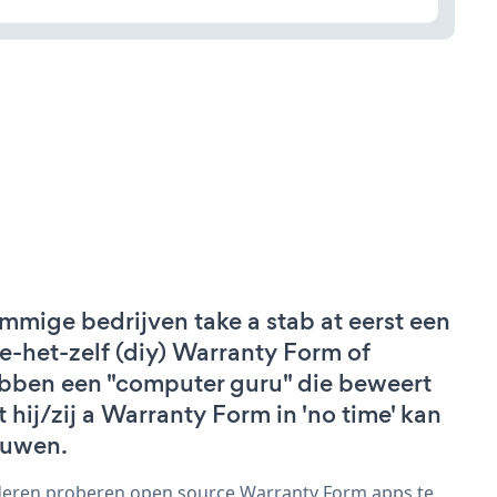
mmige bedrijven take a stab at eerst een
e-het-zelf (diy) Warranty Form of
bben een "computer guru" die beweert
t hij/zij a Warranty Form in 'no time' kan
uwen.
eren proberen open source Warranty Form apps te