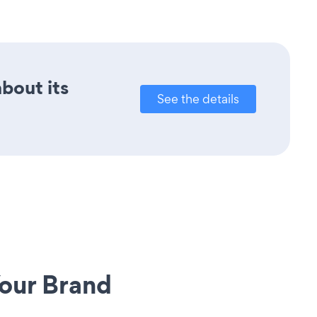
about its
See the details
our Brand