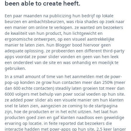
been able to create heeft.
Een paar maanden na publicizing hun bedrijf op lokale
beurzen en ambachtsbeurzen, was rbia shades op zoek naar
een manier om online te verkopen. ze wanted om bezoekers
de kwaliteit van hun product, hun lichtgewicht en
ergonomische ontwerpen, op een visueel aantrekkelijke
manier te laten zien. hun Blogger bood hiervoor geen
adequate oplossing. ze probeerden een different third-party
apps voordat ze powr slider vonden en geen van hen leek
een onderdeel van de site en was onhandig en moeilijk te
gebruiken.
In a small amount of time van het aanmelden met de powr-
pop-up konden ze grow hun contacten meer dan 250% (meer
dan 600 echte contacten) steadily laten groeien tot meer dan
6000 volgers met behulp van powr social voeden op hun site.
ze added powr slider als een visuele manier om hun klanten
snel te laten zien, aangezien ze coming to de startpagina
zijn, hoe de producten er in het echt uitzien. het laat hun
producten goed zien en gaf klanten naadloos een geweldige
ervaring op locatie. in feite reported dat bezoekers die
interactie hadden met powr-apps op hun site, 2,5 keer langer