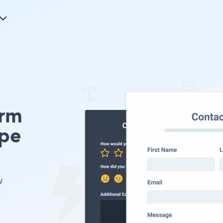
orm
ype
w