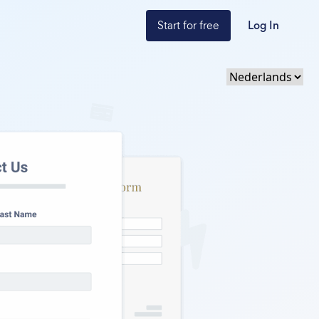
Start for free
Log In