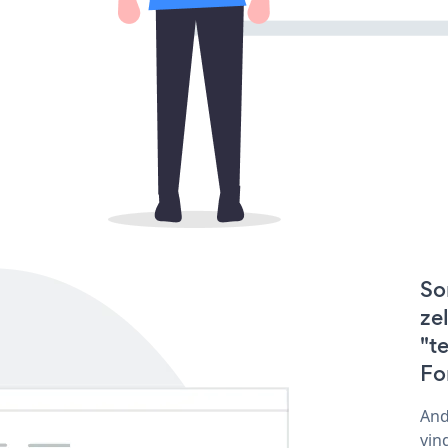
So
ze
"t
Fo
And
vin