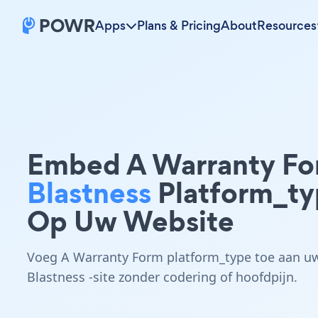
Apps
Plans & Pricing
About
Resources
Embed A Warranty F
Blastness
Platform_t
Op Uw Website
Voeg A Warranty Form platform_type toe aan u
Blastness -site zonder codering of hoofdpijn.