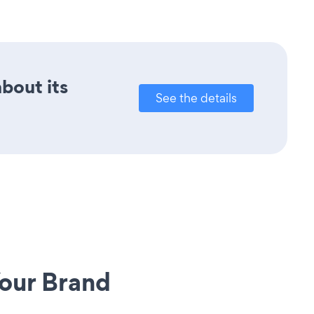
about its
See the details
our Brand