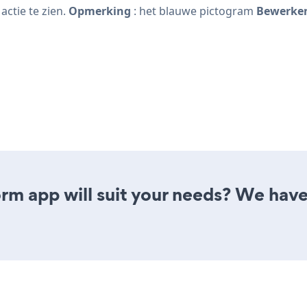
ctie te zien.
Opmerking
: het blauwe pictogram
Bewerke
m app will suit your needs? We have a