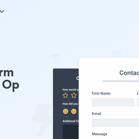
orm
 Op