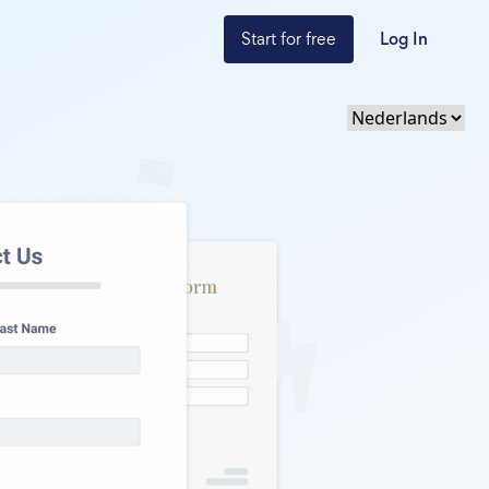
Start for free
Log In