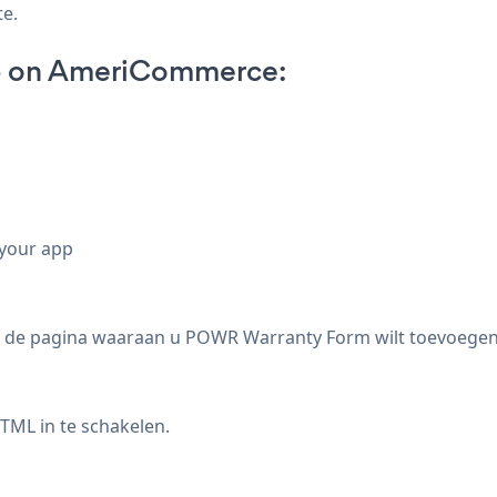
te.
p on AmeriCommerce:
 your app
 de pagina waaraan u POWR Warranty Form wilt toevoegen
ML in te schakelen.