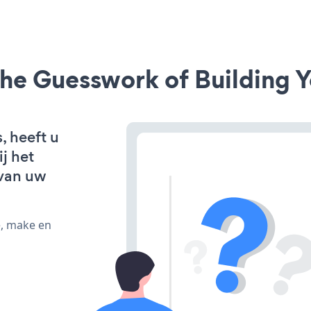
he Guesswork of Building Y
, heeft u
j het
van uw
e, make en