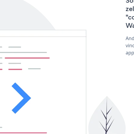
So
ze
"c
Wa
And
vin
app