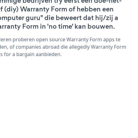
mmige bedrijven try eerst een doe-het-
lf (diy) Warranty Form of hebben een
omputer guru" die beweert dat hij/zij a
rranty Form in 'no time' kan bouwen.
eren proberen open source Warranty Form apps te
den, of companies abroad die allegedly Warranty Form
s for a bargain aanbieden.