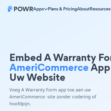
Apps
Plans & Pricing
About
Resources
Embed A Warranty F
AmeriCommerce
App
Uw Website
Voeg A Warranty Form app toe aan uw
AmeriCommerce -site zonder codering of
hoofdpijn.