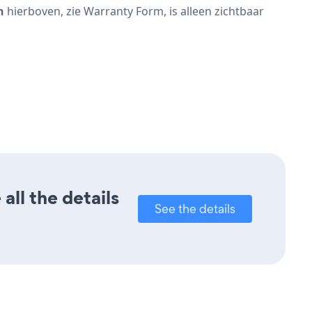
n
hierboven, zie Warranty Form, is alleen zichtbaar
ll the details
See the details