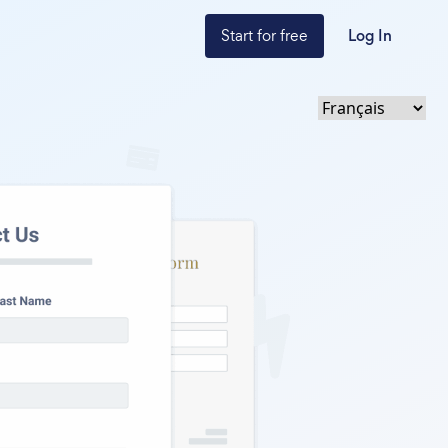
Start for free
Log In