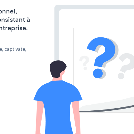
onnel,
onsistant à
ntreprise.
, captivate,