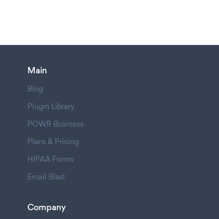
Main
Blog
Plugin Library
POWR Business
Plans & Pricing
HIPAA Forms
Email Blast
Company