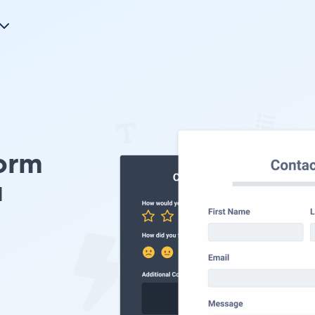
orm
u