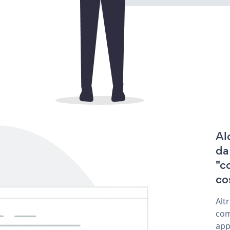
Al
da
"c
co
Alt
com
app