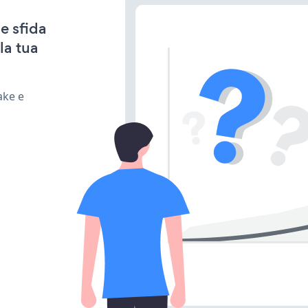
e sfida
la tua
ake e