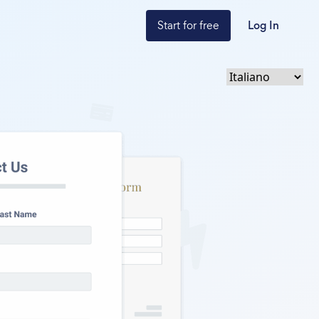
Start for free
Log In