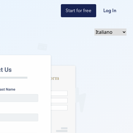
Start for free
Log In