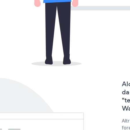
Al
da
"t
Wa
Alt
for