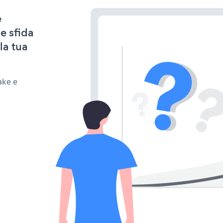
e
e sfida
la tua
ake e