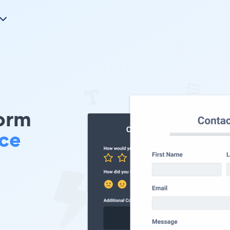
orm
ce