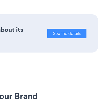
about its
See the details
our Brand