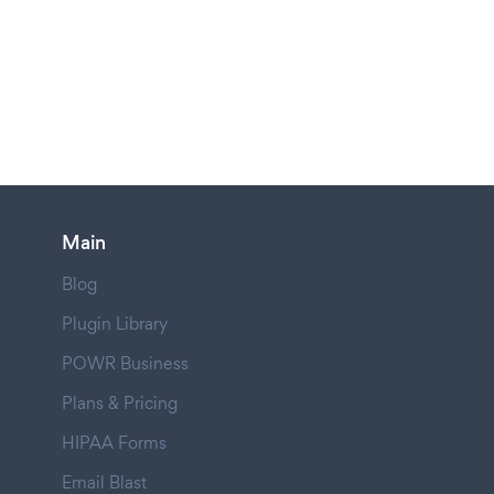
Main
Blog
Plugin Library
POWR Business
Plans & Pricing
HIPAA Forms
Email Blast