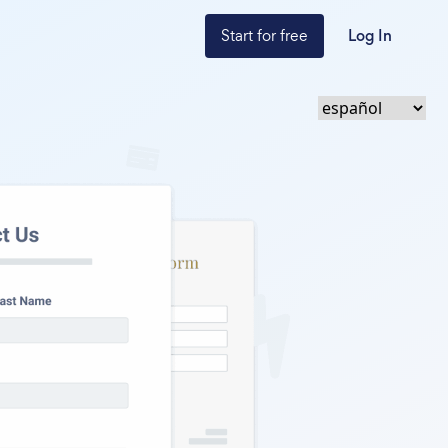
Start for free
Log In