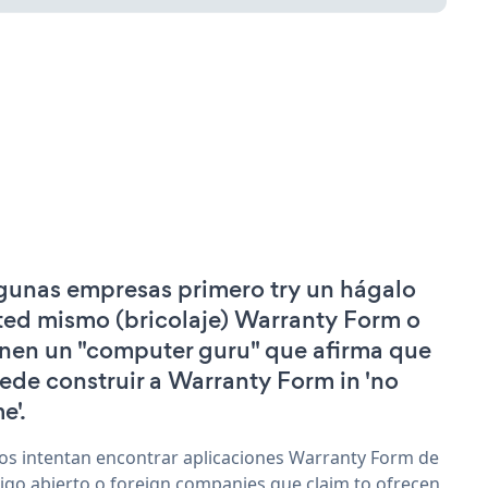
gunas empresas primero try un hágalo
ted mismo (bricolaje) Warranty Form o
enen un "computer guru" que afirma que
ede construir a Warranty Form in 'no
e'.
os intentan encontrar aplicaciones Warranty Form de
igo abierto o foreign companies que claim to ofrecen