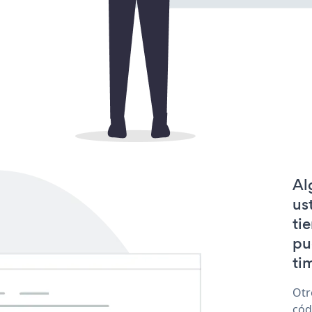
Al
us
ti
pu
tim
Otr
cód