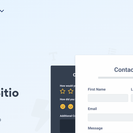
itio
o