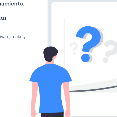
onamiento,
 su
ivate, make y