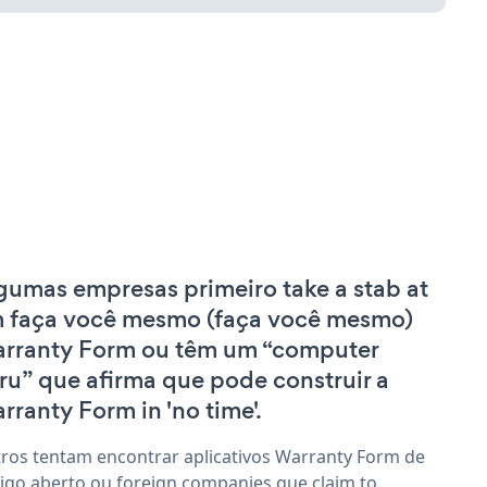
gumas empresas primeiro take a stab at
 faça você mesmo (faça você mesmo)
rranty Form ou têm um “computer
ru” que afirma que pode construir a
rranty Form in 'no time'.
ros tentam encontrar aplicativos Warranty Form de
igo aberto ou foreign companies que claim to