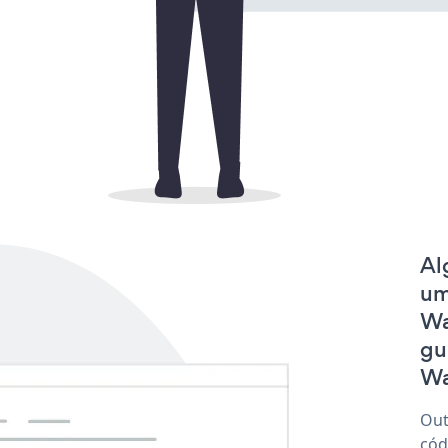
Al
um
Wa
gu
Wa
Out
cód