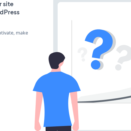
 site
rdPress
tivate, make