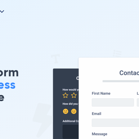
orm
ess
e