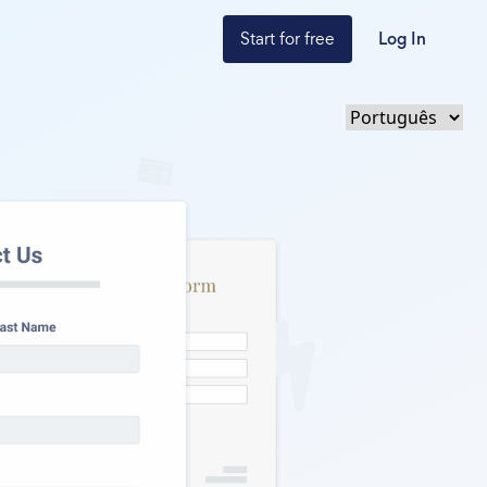
Start for free
Log In