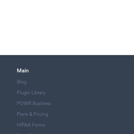
Main
Blog
Plugin Library
POWR Business
Plans & Pricing
HIPAA Forms