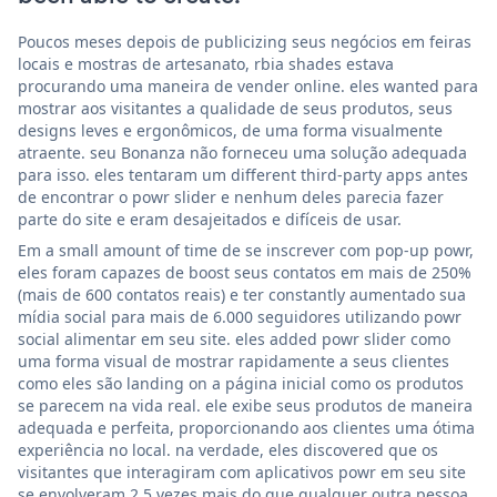
Poucos meses depois de publicizing seus negócios em feiras
locais e mostras de artesanato, rbia shades estava
procurando uma maneira de vender online. eles wanted para
mostrar aos visitantes a qualidade de seus produtos, seus
designs leves e ergonômicos, de uma forma visualmente
atraente. seu Bonanza não forneceu uma solução adequada
para isso. eles tentaram um different third-party apps antes
de encontrar o powr slider e nenhum deles parecia fazer
parte do site e eram desajeitados e difíceis de usar.
Em a small amount of time de se inscrever com pop-up powr,
eles foram capazes de boost seus contatos em mais de 250%
(mais de 600 contatos reais) e ter constantly aumentado sua
mídia social para mais de 6.000 seguidores utilizando powr
social alimentar em seu site. eles added powr slider como
uma forma visual de mostrar rapidamente a seus clientes
como eles são landing on a página inicial como os produtos
se parecem na vida real. ele exibe seus produtos de maneira
adequada e perfeita, proporcionando aos clientes uma ótima
experiência no local. na verdade, eles discovered que os
visitantes que interagiram com aplicativos powr em seu site
se envolveram 2,5 vezes mais do que qualquer outra pessoa