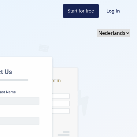
Start for free
Log In