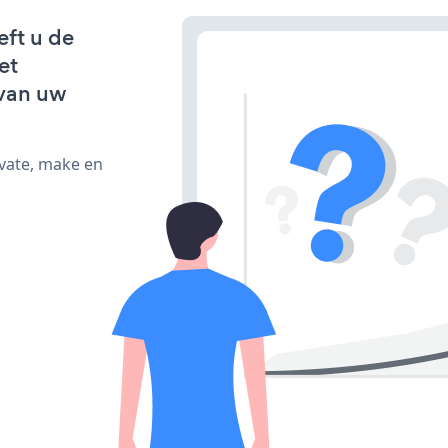
eft u de
et
van uw
ivate, make en