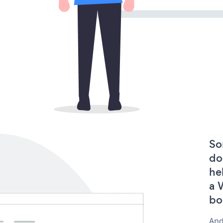
So
do
he
a 
bo
And