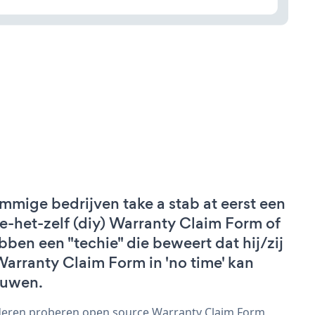
mmige bedrijven take a stab at eerst een
e-het-zelf (diy) Warranty Claim Form of
bben een "techie" die beweert dat hij/zij
Warranty Claim Form in 'no time' kan
uwen.
eren proberen open source Warranty Claim Form