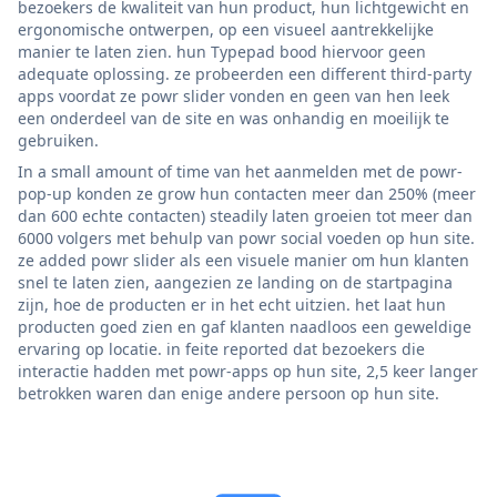
bezoekers de kwaliteit van hun product, hun lichtgewicht en
ergonomische ontwerpen, op een visueel aantrekkelijke
manier te laten zien. hun Typepad bood hiervoor geen
adequate oplossing. ze probeerden een different third-party
apps voordat ze powr slider vonden en geen van hen leek
een onderdeel van de site en was onhandig en moeilijk te
gebruiken.
In a small amount of time van het aanmelden met de powr-
pop-up konden ze grow hun contacten meer dan 250% (meer
dan 600 echte contacten) steadily laten groeien tot meer dan
6000 volgers met behulp van powr social voeden op hun site.
ze added powr slider als een visuele manier om hun klanten
snel te laten zien, aangezien ze landing on de startpagina
zijn, hoe de producten er in het echt uitzien. het laat hun
producten goed zien en gaf klanten naadloos een geweldige
ervaring op locatie. in feite reported dat bezoekers die
interactie hadden met powr-apps op hun site, 2,5 keer langer
betrokken waren dan enige andere persoon op hun site.