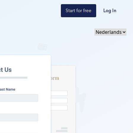
Start for free
Log In