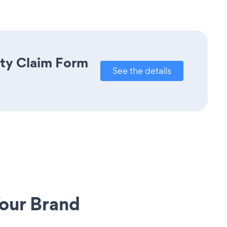
nty Claim Form
See the details
our Brand