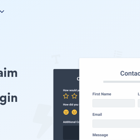
aim
gin