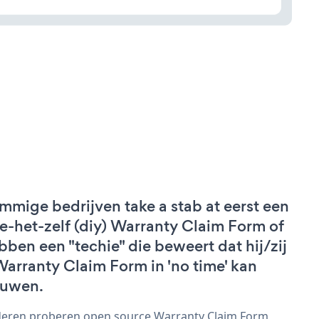
mmige bedrijven take a stab at eerst een
e-het-zelf (diy) Warranty Claim Form of
bben een "techie" die beweert dat hij/zij
Warranty Claim Form in 'no time' kan
uwen.
eren proberen open source Warranty Claim Form