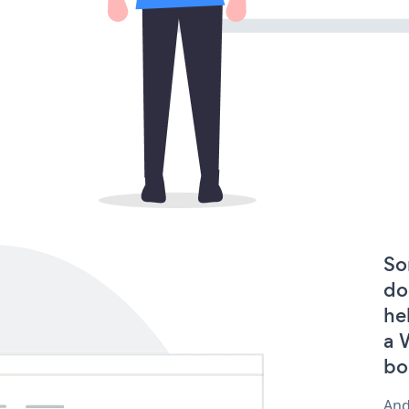
So
do
he
a 
bo
And