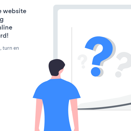
e website
ng
line
rd!
, turn en