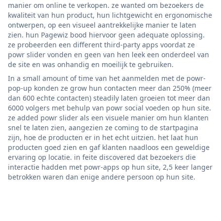
manier om online te verkopen. ze wanted om bezoekers de
kwaliteit van hun product, hun lichtgewicht en ergonomische
ontwerpen, op een visueel aantrekkelijke manier te laten
zien. hun Pagewiz bood hiervoor geen adequate oplossing.
ze probeerden een different third-party apps voordat ze
powr slider vonden en geen van hen leek een onderdeel van
de site en was onhandig en moeilijk te gebruiken.
In a small amount of time van het aanmelden met de powr-
pop-up konden ze grow hun contacten meer dan 250% (meer
dan 600 echte contacten) steadily laten groeien tot meer dan
6000 volgers met behulp van powr social voeden op hun site.
ze added powr slider als een visuele manier om hun klanten
snel te laten zien, aangezien ze coming to de startpagina
zijn, hoe de producten er in het echt uitzien. het laat hun
producten goed zien en gaf klanten naadloos een geweldige
ervaring op locatie. in feite discovered dat bezoekers die
interactie hadden met powr-apps op hun site, 2,5 keer langer
betrokken waren dan enige andere persoon op hun site.