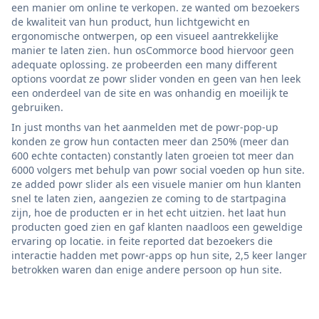
een manier om online te verkopen. ze wanted om bezoekers
de kwaliteit van hun product, hun lichtgewicht en
ergonomische ontwerpen, op een visueel aantrekkelijke
manier te laten zien. hun osCommorce bood hiervoor geen
adequate oplossing. ze probeerden een many different
options voordat ze powr slider vonden en geen van hen leek
een onderdeel van de site en was onhandig en moeilijk te
gebruiken.
In just months van het aanmelden met de powr-pop-up
konden ze grow hun contacten meer dan 250% (meer dan
600 echte contacten) constantly laten groeien tot meer dan
6000 volgers met behulp van powr social voeden op hun site.
ze added powr slider als een visuele manier om hun klanten
snel te laten zien, aangezien ze coming to de startpagina
zijn, hoe de producten er in het echt uitzien. het laat hun
producten goed zien en gaf klanten naadloos een geweldige
ervaring op locatie. in feite reported dat bezoekers die
interactie hadden met powr-apps op hun site, 2,5 keer langer
betrokken waren dan enige andere persoon op hun site.