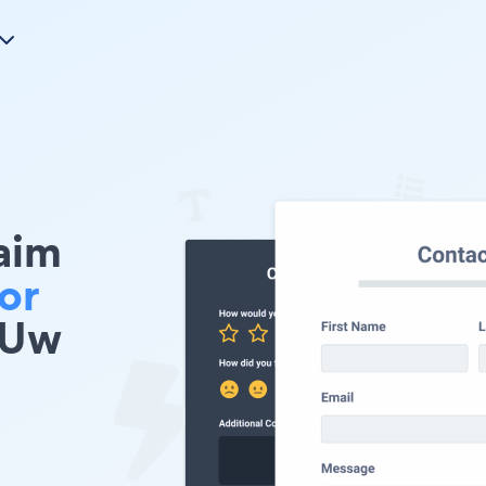
aim
or
 Uw