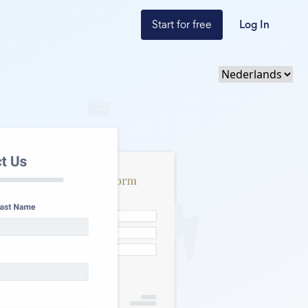
Start for free
Log In