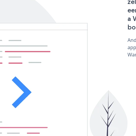
ze
ee
a 
bo
And
app
War